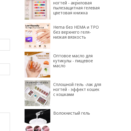
ногтей - акриловая
пылезащитная гелевая
цветовая книжка
Hema без HEMA и TPO
без верхнего геля-
низкая вязкость
Оптовое масло для
кутикулы - пищевое
масло
Сплошной гель -лак для
ногтей - эффект кошек
с кошками
Волокнистый гель