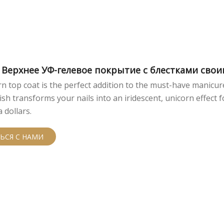
T Верхнее УФ-гелевое покрытие с блестками свои
n top coat is the perfect addition to the must-have manicur
nish transforms your nails into an iridescent, unicorn effect f
 dollars.
ЬСЯ С НАМИ