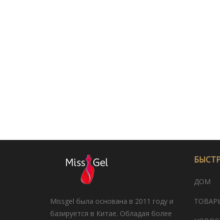
БЫСТ
ДОМ
Missgel была основана в 2011 году и
ТОВАР
базируется в Китае. Обладая более