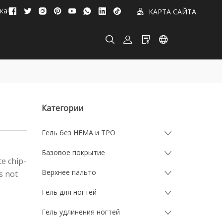
ка!
КАРТА САЙТА
Категории
Гель без HEMA и TPO
Базовое покрытие
te chip-
Верхнее пальто
s not
Гель для ногтей
Гель удлинения ногтей