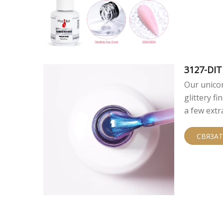
3127-DI
ками
Our unicor
glittery fi
a few extra
СВЯЗАТ