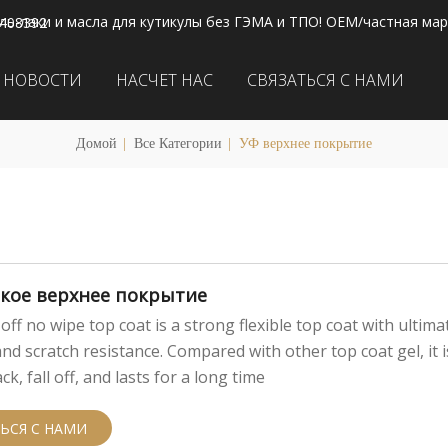
ль-лаки и масла для кутикулы без ГЭМА и ТПО! OEM/частная мар
2408392
НОВОСТИ
НАСЧЕТ НАС
СВЯЗАТЬСЯ С НАМИ
Домой
|
Все Категории
|
УФ верхнее покрытие
бкое верхнее покрытие
off no wipe top coat is a strong flexible top coat with ultima
and scratch resistance. Compared with other top coat gel, it i
ck, fall off, and lasts for a long time
ЬСЯ С НАМИ