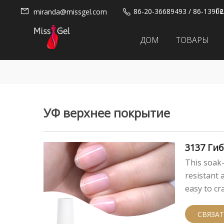
Ге
86-20-36689493 / 86-1390
miranda@missgel.com
ДОМ
ТОВАРЫ
УФ верхнее покрытие
3137 Ги
This soak-
resistant 
easy to cra
СВЯЗАТ