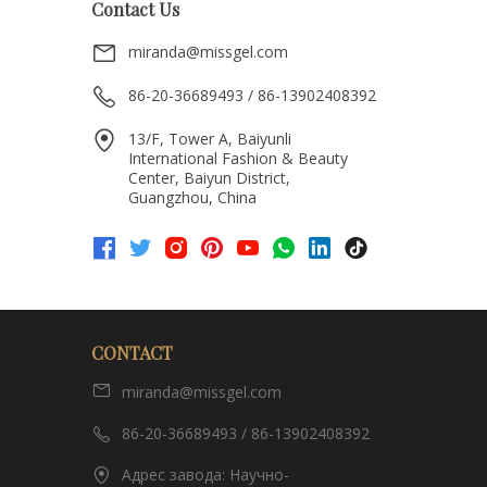
Contact Us
miranda@missgel.com
86-20-36689493 / 86-13902408392
13/F, Tower A, Baiyunli
International Fashion & Beauty
Center, Baiyun District,
Guangzhou, China
CONTACT
miranda@missgel.com
86-20-36689493 / 86-13902408392
Адрес завода: Научно-