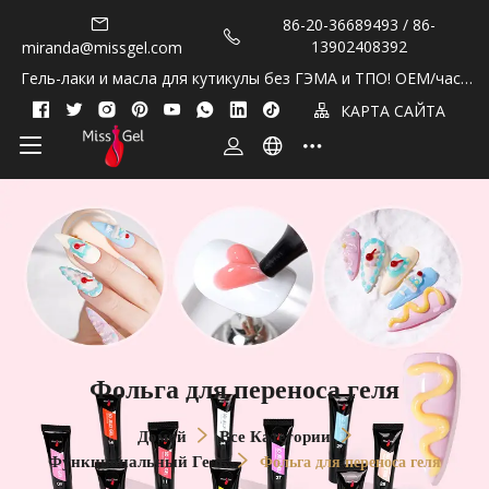
86-20-36689493 / 86-
13902408392
miranda@missgel.com
Гель-лаки и масла для кутикулы без ГЭМА и ТПО! OEM/част
ная марка!
КАРТА САЙТА
Фольга для переноса геля
Домой
Все Категории
Функциональный Гель
Фольга для переноса геля