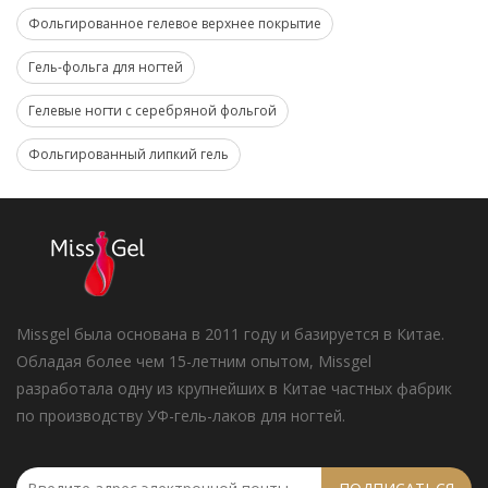
Фольгированное гелевое верхнее покрытие
Гель-фольга для ногтей
Гелевые ногти с серебряной фольгой
Фольгированный липкий гель
Missgel была основана в 2011 году и базируется в Китае.
Обладая более чем 15-летним опытом, Missgel
разработала одну из крупнейших в Китае частных фабрик
по производству УФ-гель-лаков для ногтей.