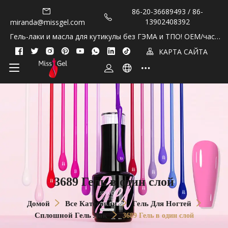
86-20-36689493 / 86-
13902408392
miranda@missgel.com
Гель-лаки и масла для кутикулы без ГЭМА и ТПО! OEM/част
ная марка!
КАРТА САЙТА
3689 Гель в один слой
Домой
Все Категории
Гель Для Ногтей
Сплошной Гель Лак
3689 Гель в один слой