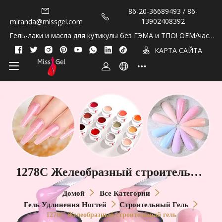
86-20-36689493 / 86-
13902408392
miranda@missgel.com
Гель-лаки и масла для кутикулы без ГЭМА и ТПО! OEM/част
ная марка!
КАРТА САЙТА
1278C Желеобразный строительны
й гель
Домой
Все Категории
Гель Удлинения Ногтей
Строительный Гель
1278C Желеобразный строительный гель